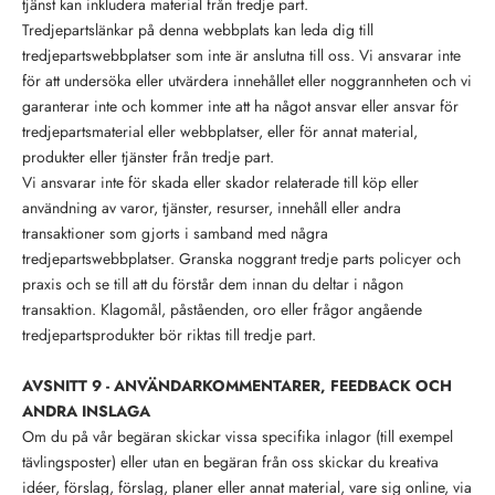
tjänst kan inkludera material från tredje part.
Tredjepartslänkar på denna webbplats kan leda dig till
tredjepartswebbplatser som inte är anslutna till oss. Vi ansvarar inte
för att undersöka eller utvärdera innehållet eller noggrannheten och vi
garanterar inte och kommer inte att ha något ansvar eller ansvar för
tredjepartsmaterial eller webbplatser, eller för annat material,
produkter eller tjänster från tredje part.
Vi ansvarar inte för skada eller skador relaterade till köp eller
användning av varor, tjänster, resurser, innehåll eller andra
transaktioner som gjorts i samband med några
tredjepartswebbplatser. Granska noggrant tredje parts policyer och
praxis och se till att du förstår dem innan du deltar i någon
transaktion. Klagomål, påståenden, oro eller frågor angående
tredjepartsprodukter bör riktas till tredje part.
AVSNITT 9 - ANVÄNDARKOMMENTARER, FEEDBACK OCH
ANDRA INSLAGA
Om du på vår begäran skickar vissa specifika inlagor (till exempel
tävlingsposter) eller utan en begäran från oss skickar du kreativa
idéer, förslag, förslag, planer eller annat material, vare sig online, via