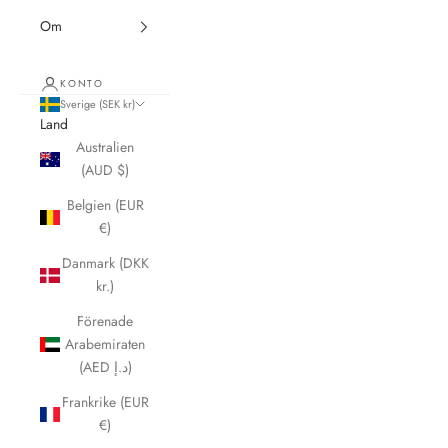
Om
KONTO
Sverige (SEK kr)
Land
Australien
(AUD $)
Belgien (EUR
€)
Danmark (DKK
kr.)
Förenade
Arabemiraten
(AED د.إ)
Frankrike (EUR
€)