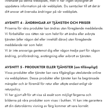
innehållet på denna webbplats, men vi har ingen skyldighet att
uppdatera information på vår webbplats. Du samtycker till att det är
ditt ansvar att övervaka ändringar på vår webbplats.
AVSNITT 4 - ÄNDRINGAR AV TJÄNSTEN OCH PRISER
Priserna för våra produkter kan ändras utan föregående meddelande.
Vi förbehåller oss rätten när som helst för att ändra eller avbryta
tjänsten (eller någon del eller innehåll därav) utan föregående
meddelande när som helst.
Vi är inte ansvariga gentemot dig eller någon tredje part för någon
ändring, prisförändring, avstängning eller avbrott av tjänsten.
AVSNITT 5 - PRODUKTER ELLER TJÄNSTER (om tillämpligt)
Vissa produkter eller tjänster kan vara tillgängliga uteslutande online
via webbplatsen. Dessa produkter eller tjänster kan ha begränsade
mängder och är föremål för retur eller utbyte endast enligt vår
returpolicy.
Vi har gjort allt för att visa så exakt som möjligt färgerna och
bilderna på våra produkter som visas i butiken. Vi kan inte garantera
att din datorskärms visning av färg kommer att vara korrekt.