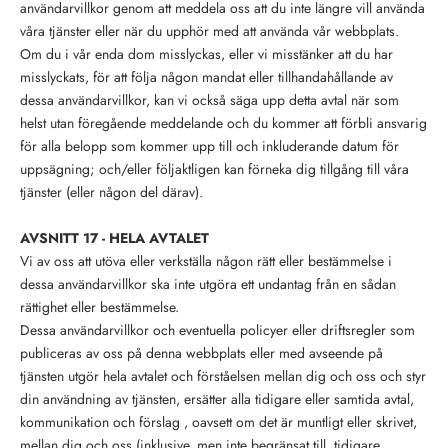
användarvillkor genom att meddela oss att du inte längre vill använda
våra tjänster eller när du upphör med att använda vår webbplats.
Om du i vår enda dom misslyckas, eller vi misstänker att du har
misslyckats, för att följa någon mandat eller tillhandahållande av
dessa användarvillkor, kan vi också säga upp detta avtal när som
helst utan föregående meddelande och du kommer att förbli ansvarig
för alla belopp som kommer upp till och inkluderande datum för
uppsägning; och/eller följaktligen kan förneka dig tillgång till våra
tjänster (eller någon del därav).
AVSNITT 17 - HELA AVTALET
Vi av oss att utöva eller verkställa någon rätt eller bestämmelse i
dessa användarvillkor ska inte utgöra ett undantag från en sådan
rättighet eller bestämmelse.
Dessa användarvillkor och eventuella policyer eller driftsregler som
publiceras av oss på denna webbplats eller med avseende på
tjänsten utgör hela avtalet och förståelsen mellan dig och oss och styr
din användning av tjänsten, ersätter alla tidigare eller samtida avtal,
kommunikation och förslag , oavsett om det är muntligt eller skrivet,
mellan dig och oss (inklusive, men inte begränsat till, tidigare