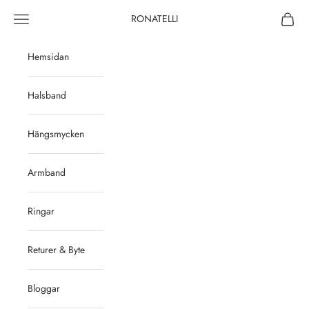
Hoppa till innehållet
Öppna navigeringsmenyn
Öppna 
RONATELLI
Hemsidan
Halsband
Hängsmycken
Armband
Ringar
Returer & Byte
Bloggar