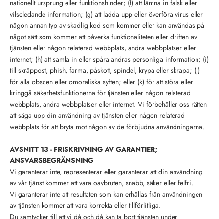
nationellt ursprung eller funktionshinder; (f) att lämna in falsk eller
vilseledande information; (g) att ladda upp eller överföra virus eller
någon annan typ av skadlig kod som kommer eller kan användas på
något sätt som kommer att påverka funktionaliteten eller driften av
tjänsten eller någon relaterad webbplats, andra webbplatser eller
internet; (h) att samla in eller spåra andras personliga information; (i)
till skräppost, phish, farma, påskott, spindel, krypa eller skrapa; (j)
för alla obscen eller omoraliska syften; eller (k) för att störa eller
kringgå säkerhetsfunktionerna för tjänsten eller någon relaterad
webbplats, andra webbplatser eller internet. Vi förbehåller oss rätten
att säga upp din användning av tjänsten eller någon relaterad
webbplats för att bryta mot någon av de förbjudna användningarna.
AVSNITT 13 - FRISKRIVNING AV GARANTIER;
ANSVARSBEGRÄNSNING
Vi garanterar inte, representerar eller garanterar att din användning
av vår tjänst kommer att vara oavbruten, snabb, säker eller felfri.
Vi garanterar inte att resultaten som kan erhållas från användningen
av tjänsten kommer att vara korrekta eller tillförlitliga.
Du samtycker till att vi då och då kan ta bort tjänsten under