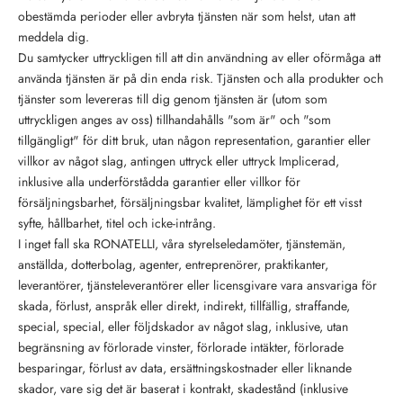
obestämda perioder eller avbryta tjänsten när som helst, utan att
meddela dig.
Du samtycker uttryckligen till att din användning av eller oförmåga att
använda tjänsten är på din enda risk. Tjänsten och alla produkter och
tjänster som levereras till dig genom tjänsten är (utom som
uttryckligen anges av oss) tillhandahålls "som är" och "som
tillgängligt" för ditt bruk, utan någon representation, garantier eller
villkor av något slag, antingen uttryck eller uttryck Implicerad,
inklusive alla underförstådda garantier eller villkor för
försäljningsbarhet, försäljningsbar kvalitet, lämplighet för ett visst
syfte, hållbarhet, titel och icke-intrång.
I inget fall ska RONATELLI, våra styrelseledamöter, tjänstemän,
anställda, dotterbolag, agenter, entreprenörer, praktikanter,
leverantörer, tjänsteleverantörer eller licensgivare vara ansvariga för
skada, förlust, anspråk eller direkt, indirekt, tillfällig, straffande,
special, special, eller följdskador av något slag, inklusive, utan
begränsning av förlorade vinster, förlorade intäkter, förlorade
besparingar, förlust av data, ersättningskostnader eller liknande
skador, vare sig det är baserat i kontrakt, skadestånd (inklusive