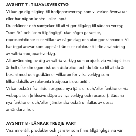
AVSNITT 7 - TILLVALSVERKTYG
Vi kan ge dig tillgång till tredjepartsverktyg som vi varken övervakar
eller har någon kontroll eller input.
Du erkänner och samtycker till att vi ger tillgång till sådana verktyg
”som är” och ”som tillgängligt” utan några garantier,
representationer eller villkor av något slag och utan godkännande. Vi
har inget ansvar som uppstår från eller relaterar till din användning
av valfria tredjepartsverktyg.
All användning av dig av valfria verktyg som erbjuds via webbplatsen
är helt efter din egen risk och diskretion och du bör se till att du är
bekant med och godkänner villkoren för vilka verktyg som
tillhandahålls av relevanta tredjepartsleverantör.
Vi kan också i framtiden erbjuda nya tjänster och/eller funktioner via
webbplatsen (inklusive släpp av nya verktyg och resurser). Sådana
nya funktioner och/eller tjänster ska också omfattas av dessa
användarvillkor.
AVSNITT 8 - LÄNKAR TREDJE PART
Viss innehåll, produkter och tjänster som finns tillgängliga via vår