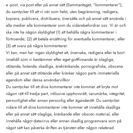
e -post, via post eller på annat sätt (Sammantaget, "kommentarer"),
du samtycker till att vi när som helst, utan begränsning, redigera,
kopiera, publicera, distribuera, översätta och på annat sätt använda i
alla medier alla kommentarer som du vidarebefordrar oss. Vi är och
ska inte ha någon skyldighet (1) att behålla några kommentarer i
förtroende; (2) att betala ersättning för eventuella kommentarer; eller
(3) att svara på några kommentarer.
Vi kan, men har ingen skyldighet att, övervaka, redigera eller ta bort
innehåll som vi bestämmer efter eget gottfinnande är olagliga,
stötande, hotande, skadliga, ärekränkande, pornografiska, obscena
eller på annat sätt stötande eller kränker någon parts immateriella
egendom eller dessa användarvillkor .
Du samtycker till att dina kommentarer inte kommer att bryta mot
någon rätt till tredje part, inklusive upphovsrätt, varumärke, integritet,
personlighet eller annan personlig eller äganderätt. Du samtycker
vidare till att dina kommentarer inte kommer att innehålla skadliga
eller på annat sätt olagliga, kränkande eller obscen material, eller
innehålla något datavirus eller annan skadlig programvara som på
något sätt kan påverka driften av tjänsten eller någon relaterad