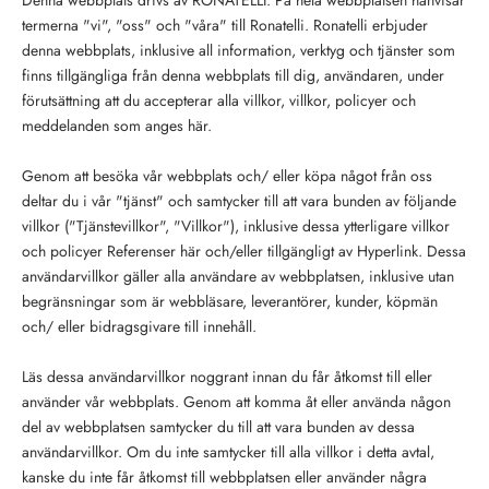
Denna webbplats drivs av RONATELLI. På hela webbplatsen hänvisar
termerna "vi", "oss" och "våra" till Ronatelli. Ronatelli erbjuder
denna webbplats, inklusive all information, verktyg och tjänster som
finns tillgängliga från denna webbplats till dig, användaren, under
förutsättning att du accepterar alla villkor, villkor, policyer och
meddelanden som anges här.
Genom att besöka vår webbplats och/ eller köpa något från oss
deltar du i vår "tjänst" och samtycker till att vara bunden av följande
villkor ("Tjänstevillkor", "Villkor"), inklusive dessa ytterligare villkor
och policyer Referenser här och/eller tillgängligt av Hyperlink. Dessa
användarvillkor gäller alla användare av webbplatsen, inklusive utan
begränsningar som är webbläsare, leverantörer, kunder, köpmän
och/ eller bidragsgivare till innehåll.
Läs dessa användarvillkor noggrant innan du får åtkomst till eller
använder vår webbplats. Genom att komma åt eller använda någon
del av webbplatsen samtycker du till att vara bunden av dessa
användarvillkor. Om du inte samtycker till alla villkor i detta avtal,
kanske du inte får åtkomst till webbplatsen eller använder några