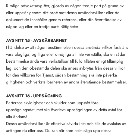
Rimliga advokatsavgifter, gjorda av någon tredje part på grund av
eller uppstår genom ditt brott mot dessa användarvillkor eller de
dokument de innehåller genom referens, eller din överträdelse av
någon lag eller en tredje parts rättigheter.
AVSNITT 15 - AVSKÄRBARHET
I händelse av att någon bestämmelse i dessa användarvillkor fastställs
vara olagliga, ogiltiga eller omöjliga att inte verkställa, ska en sådan
bestämmelse ändå vara verkställbar till fullo tillåten enligt tillämplig
lag, och den obestämda delen ska anses avbrytas från dessa villkor
för den villkoren för Tjänst, sådan bestämning ska inte påverka
giltigheten och verkställbarheten av andra återstående bestämmelser.
AVSNITT 16 - UPPSÄGNING
Parternas skyldigheter och skulder som uppstått före
uppsägningsdatumet ska överleva uppsägningen av detta avtal för
alla ändamål.
Dessa användarvillkor är effektiva såvida inte och tills de avslutas av
antingen du eller oss. Du kan när som helst säga upp dessa