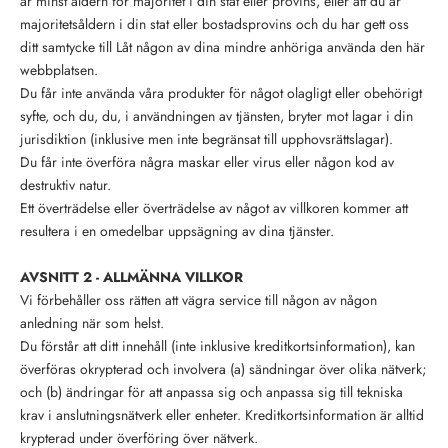
är minst åldern för majoritet i din stat eller provins, eller att du är
majoritetsåldern i din stat eller bostadsprovins och du har gett oss
ditt samtycke till Låt någon av dina mindre anhöriga använda den här
webbplatsen.
Du får inte använda våra produkter för något olagligt eller obehörigt
syfte, och du, du, i användningen av tjänsten, bryter mot lagar i din
jurisdiktion (inklusive men inte begränsat till upphovsrättslagar).
Du får inte överföra några maskar eller virus eller någon kod av
destruktiv natur.
Ett överträdelse eller överträdelse av något av villkoren kommer att
resultera i en omedelbar uppsägning av dina tjänster.
AVSNITT 2 - ALLMÄNNA VILLKOR
Vi förbehåller oss rätten att vägra service till någon av någon
anledning när som helst.
Du förstår att ditt innehåll (inte inklusive kreditkortsinformation), kan
överföras okrypterad och involvera (a) sändningar över olika nätverk;
och (b) ändringar för att anpassa sig och anpassa sig till tekniska
krav i anslutningsnätverk eller enheter. Kreditkortsinformation är alltid
krypterad under överföring över nätverk.