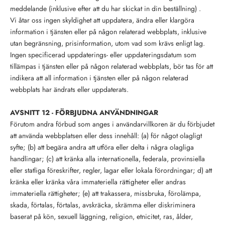
meddelande (inklusive efter att du har skickat in din beställning) .
Vi åtar oss ingen skyldighet att uppdatera, ändra eller klargöra
information i tjänsten eller på någon relaterad webbplats, inklusive
utan begränsning, prisinformation, utom vad som krävs enligt lag.
Ingen specificerad uppdaterings- eller uppdateringsdatum som
tillämpas i tjänsten eller på någon relaterad webbplats, bör tas för att
indikera att all information i tjänsten eller på någon relaterad
webbplats har ändrats eller uppdaterats.
AVSNITT 12 - FÖRBJUDNA ANVÄNDNINGAR
Förutom andra förbud som anges i användarvillkoren är du förbjudet
att använda webbplatsen eller dess innehåll: (a) för något olagligt
syfte; (b) att begära andra att utföra eller delta i några olagliga
handlingar; (c) att kränka alla internationella, federala, provinsiella
eller statliga föreskrifter, regler, lagar eller lokala förordningar; d) att
kränka eller kränka våra immateriella rättigheter eller andras
immateriella rättigheter; (e) att trakassera, missbruka, förolämpa,
skada, förtalas, förtalas, avskräcka, skrämma eller diskriminera
baserat på kön, sexuell läggning, religion, etnicitet, ras, ålder,