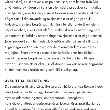
vårdslöshet), strikt ansvar eller på annat sätt, som härrör från Din
användning av någon av tjänsten eller några produkter som skaffas
med tjänsten, eller för något annat fordran som är relaterat till på
något sätt till din användning av tjänsten eller någon produkt,
inklusive, men inte begränsad till, några fel eller underlåtenheter i
något innehåll, eller Eventuell förlust eller skada av något slag som
uppkommit till följd av användningen av tjänsten eller något innehåll
(eller produkt) som har lagts ut, överföras eller på annat sätt görs
tillgängliga via tjänsten, även om de rekommenderas om deras
möjlighet. Eftersom vissa stater eller jurisdiktioner inte tillåter
uteslutning eller begränsning av ansvar för följd eller tillfälliga
skador, i sådana stater eller jurisdiktioner, ska vårt ansvar begränsas
till den maximala utsträckning som tillåts enligt lag.
AVSNITT 14 - ERSÄTTNING
Du samtycker till att ersätta, försvara och hålla ofarliga Ronatelli och
våra förälder, dotterbolag, dotterbolag, partners, tjänstemän,
styrelseledamöter, agenter, entreprenörer, licensgivare,
tjänsteleverantörer, underleverantörer, leverantörer, praktikanter och
anställda, ofarliga från krav eller efterfrågan, inklusive, inklusive